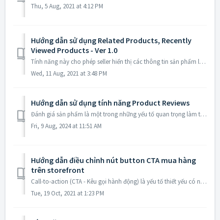
Thu, 5 Aug, 2021 at 4:12 PM
Hướng dẫn sử dụng Related Products, Recently
Viewed Products - Ver 1.0
Tính năng này cho phép seller hiển thị các thông tin sản phẩm liên quan trên trang product detail để tăng khả năng mua hàng cho seller (đối với mode normal ...
Wed, 11 Aug, 2021 at 3:48 PM
Hướng dẫn sử dụng tính năng Product Reviews
Đánh giá sản phẩm là một trong những yếu tố quan trọng làm tăng độ uy tín, tin tưởng của doanh nghiệp trong mắt khách hàng. Bên cạnh đó, những đánh giá t...
Fri, 9 Aug, 2024 at 11:51 AM
Hướng dẫn điều chỉnh nút button CTA mua hàng
trên storefront
Call-to-action (CTA - Kêu gọi hành động) là yếu tố thiết yếu có nhiệm vụ điều hướng người dùng trải nghiệm xuyên suốt trên website hay kích thích hành động ...
Tue, 19 Oct, 2021 at 1:23 PM