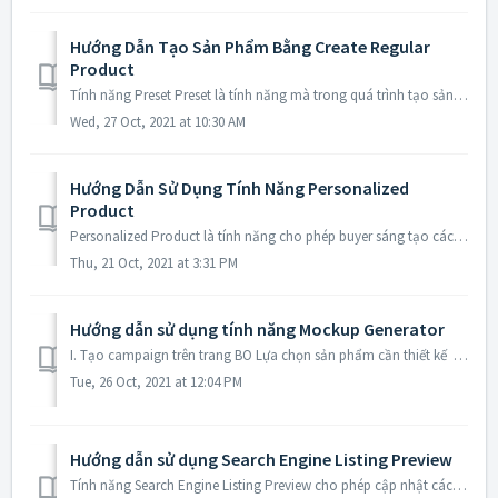
Hướng Dẫn Tạo Sản Phẩm Bằng Create Regular
Product
Tính năng Preset Preset là tính năng mà trong quá trình tạo sản phẩm và show lên store, hệ thống sẽ tự động điền một số thông tin về sản phẩm, giúp bạn...
Wed, 27 Oct, 2021 at 10:30 AM
Hướng Dẫn Sử Dụng Tính Năng Personalized
Product
Personalized Product là tính năng cho phép buyer sáng tạo các yếu tố quan trọng của sản phẩm như text, artwork theo ý muốn của mình trong quá trình mua hàng...
Thu, 21 Oct, 2021 at 3:31 PM
Hướng dẫn sử dụng tính năng Mockup Generator
I. Tạo campaign trên trang BO Lựa chọn sản phẩm cần thiết kế Sau khi đăng nhập, mở chức năng quản lý Products → nhấn [Create Campaign] . Seller có t...
Tue, 26 Oct, 2021 at 12:04 PM
Hướng dẫn sử dụng Search Engine Listing Preview
Tính năng Search Engine Listing Preview cho phép cập nhật các thông tin SEO trong mô tả chi tiết của sản phẩm. Nếu anh em có nhu cầu, vui lòng liên hệ với ...