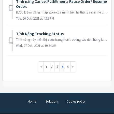
Tính năng Cancel Fulfillment/ Pause Order/ Resume
Order.
Bước 1: Bạn đăng nhập store của mình trên hệ thống seller.merchize.com, sau đó truy cập vào phần Order, bạn sẽ được chuyển đến cửa sổ như sau: Bước 2: Cl...
Tue, 26 Oct, 2021 at 4:12 PM
Tính Năng Tracking Status
Tính năng này hiển thị được trạng thái tracking các đơn hàng fulfill qua Merchize. Bước 1: Bạn đăng nhập store của mình trên hệ thống seller.merchize.com, ...
Wed, 27 Oct, 2021 at 10:34 AM
1
2
3
4
5
Home
Solutions
Cookie policy