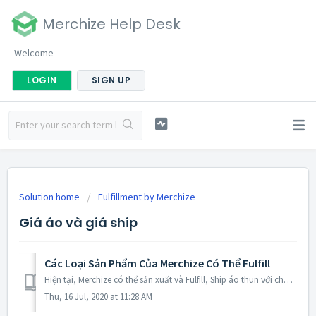
Merchize Help Desk
Welcome
LOGIN
SIGN UP
Solution home
Fulfillment by Merchize
Giá áo và giá ship
Các Loại Sản Phẩm Của Merchize Có Thể Fulfill
Hiện tại, Merchize có thể sản xuất và Fulfill, Ship áo thun với chất lượng và mẫu mã tương đương Gildan G200. → Ngoài ra, chúng tôi cũng có Phone Case, Pos...
Thu, 16 Jul, 2020 at 11:28 AM