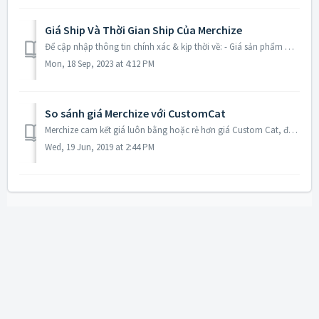
Giá Ship Và Thời Gian Ship Của Merchize
Để cập nhập thông tin chính xác & kịp thời về: - Giá sản phẩm & giá ship: tham khảo trong trang chi tiết từng loại sản phẩm - Phương thức &...
Mon, 18 Sep, 2023 at 4:12 PM
So sánh giá Merchize với CustomCat
Merchize cam kết giá luôn bằng hoặc rẻ hơn giá Custom Cat, đối với mặt hàng mà Merchize có thể sản xuất. Cụ thể, với áo thun Gildan G200, Merchize có giá...
Wed, 19 Jun, 2019 at 2:44 PM