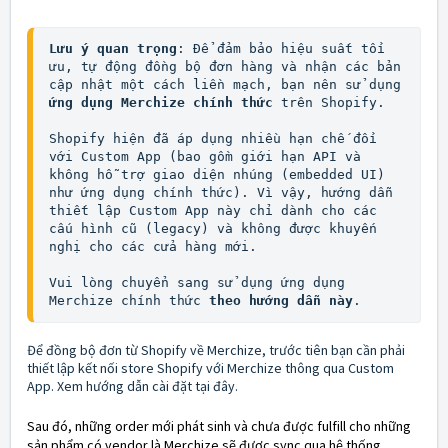
Lưu ý quan trọng
: Để đảm bảo hiệu suất tối 
ưu, tự động đồng bộ đơn hàng và nhận các bản 
cập nhật một cách liền mạch, bạn nên sử dụng 
ứng dụng Merchize chính thức
 trên Shopify.

Shopify hiện đã áp dụng nhiều hạn chế đối 
với Custom App (bao gồm giới hạn API và 
không hỗ trợ giao diện nhúng (embedded UI) 
như ứng dụng chính thức). Vì vậy, hướng dẫn 
thiết lập Custom App này chỉ dành cho các 
cấu hình cũ (legacy) và không được khuyến 
nghị cho các cửa hàng mới.

Vui lòng chuyển sang sử dụng ứng dụng 
Merchize chính thức 
theo hướng dẫn này
.
Để đồng bộ đơn từ Shopify về Merchize, trước tiên bạn cần phải
thiết lập kết nối store Shopify với Merchize thông qua Custom
App. Xem
hướng dẫn cài đặt tại đây
.
Sau đó, những order mới phát sinh và chưa được fulfill cho những
sản phẩm có vendor là Merchize sẽ được sync qua hệ thống