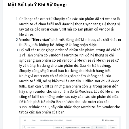
Một Số Lưu Ý Khi Sử Dụng:
Chỉ hoạt các order từ Shopify của các sản phẩm đã set vendor là
Merchize và chưa fulfill mới được hệ thống sync sang. Hệ thống sẽ
lấy tất cả các order chưa fulfill mà có sản phẩm có vendor là
Merchize.
Vendor "
Merchize
" phải viết đúng chữ M in hoa, các chữ khác in
thường, nếu không hệ thống sẽ không nhận được.
Đối với các trường hợp order có nhiều sản phẩm, trong đó chỉ có
1 vài sản phẩm có vendor là Merchize: Khi đó hệ thống sẽ chỉ
sync sang sản phẩm có set vendor là Merchize và Merchize sẽ xử
lý và trả lại tracking cho sản phẩm đó. Sau khi trả tracking,
Shopify cũng sẽ gửi mail báo tracking cho khách hàng biết.
Nhưng vì order này có cả những sản phẩm không phải của
Merchize fulfill, nó sẽ hiển thị là Partially Fulfilled sau khi đã được
fulfill. Bạn cần fulfill cả những sản phẩm còn lại trong order đó?
hãy chọn vendor cho sản phẩm đó là Merchize. Lúc đó Merchize
cũng sẽ fulfill cả những order sau này của các sản phẩm đó nữa.
Để tránh phải trả nhiều lần phí ship cho các order của các
supplier khác nhau, hãy cân nhắc chọn Merchize làm vendor cho
tất cả các sản phẩm của bạn.