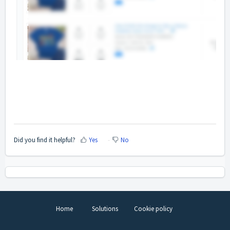
Did you find it helpful?
Yes
No
Home
Solutions
Cookie policy