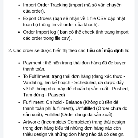
Import Order Tracking (import mã số vận chuyển
của order).
Export Orders (bạn sẽ nhận về 1 file CSV cập nhật
toàn bộ thông tin về order của khách).
Order Import log (
bạn có thể check tình trạng import
các order trong file csv).
2. Các order sẽ được hiển thị theo các
tiêu chí mặc định
là:
Payment : thể hiện trạng thái đơn hàng đã đc buyer
thanh toán.
To Fulfillment: trạng thái đơn hàng (đang xác thực -
Validating, lên kế hoạch - Scheduled, đã được đẩy
về hệ thống nhà máy để chuẩn bị sản xuất - Pushed,
Tạm dừng - Paused)
Fulfillment: On hold - Balance (Không đủ tiền để
thanh toán phí fulfillment), Unfulfilled (Order chưa đc
sản xuất), Fulfilled (Order đang/ đã sản xuất).
Artwork: (Incomplete/ Completed) trạng thái design
trong đơn hàng biểu thị những đơn hàng nào còn
thiếu design và những đơn hàng nào đã có design.