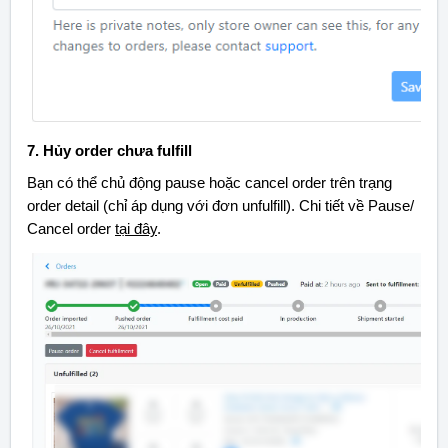
7. Hủy order chưa fulfill
Bạn có thể chủ động
pause hoặc cancel orde
r trên trạng
order detail (chỉ áp dụng với đơn unfulfill). Chi tiết về P
ause/
Cancel orde
r
tại đây
.