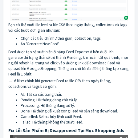
Bạn có thể xuất file feed ra file CSV theo ngày tháng, collections và tags
với các bước đơn giản như sau:
Chọn các tiêu chí như thời gian, collection, tags.
Ấn 'Generate New Feed'.
Feed được tạo sẽ xuất hiện ở bảng Feed Exporter ở bên dưới.
Khi
generate thì trạng thái sẽ trở thành Pending, khi hoàn tất quá trình, mọi
người refresh lại trang và click vào đường link để download Feed và
upload lên Google Shopping. Thời gian chờ tối đa để hệ thống tạo xong
Feed là 1 phút.
→
6 filter chính khi generate Feed ra file CSV theo ngày tháng,
collections và tags bao gồm:
All: Tất cả các trạng thái.
Pending: Hệ thống đang chờ xử lý.
Processing: Hệ thống đang xử lý.
Done: Hệ thống đã xuất xong Feed và sẵn sàng download.
Cancelled: Sellers hủy lệnh xuất Feed.
Failed: Hệ thống không thể xuất Feed.
Fix Lỗi Sản Phẩm Bị Disapproved Tại Mục Shopping Ads