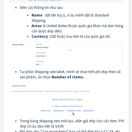
Điền các thông tin như sau:
Name
: đặt tên tùy ý, ví dụ mình đặt là Standard
Shipping.
Areas
là United States (hoặc quốc gia khác mà đơn hàng
cần được ship đến).
Currency
: USD hoặc loại tiền tệ của quốc gia đó.
Tại phần Shipping rate label, mình sẽ chọn tính phí ship theo số
sản phẩm, ấn chọn
Number of items.
Trong bảng shipping rate mới tạo, điền giá ship cho các item. Phí
ship US áo đầu tiên là $4.99.
Phí ship cho "2 or more items" bạn có thể điền tùy ý $7, $8, etc