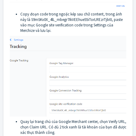
Copy đoạn code trong ngoặc kép sau chữ content, trong ảnh
này là S9mSKx0X_4lL_mbegr7IkVEEhue55iTorLREzrTjbI0, paste
vào mục Google site verification code trong Settings của
Merchize và lưu lại.
Quay lại trang chủ của Google Merchant center, chọn Verify URL,
chọn Claim URL. Có đủ 2 tick xanh là tài khoản của bạn đã được
xác thực thành công.