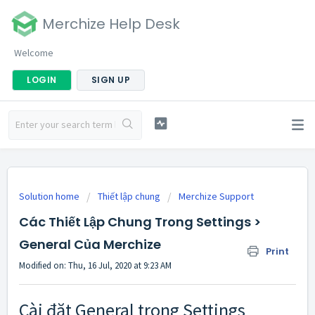
Merchize Help Desk
Welcome
LOGIN
SIGN UP
Solution home
Thiết lập chung
Merchize Support
Các Thiết Lập Chung Trong Settings >
General Của Merchize
Print
Modified on: Thu, 16 Jul, 2020 at 9:23 AM
Cài đặt General trong Settings